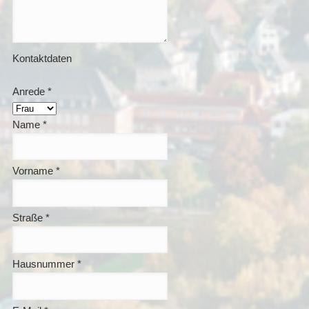
Kontaktdaten
Anrede
*
Name
*
Vorname
*
Straße
*
Hausnummer
*