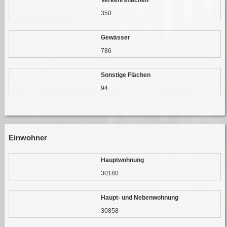
350
Gewässer
786
Sonstige Flächen
94
Einwohner
Hauptwohnung
30180
Haupt- und Nebenwohnung
30858