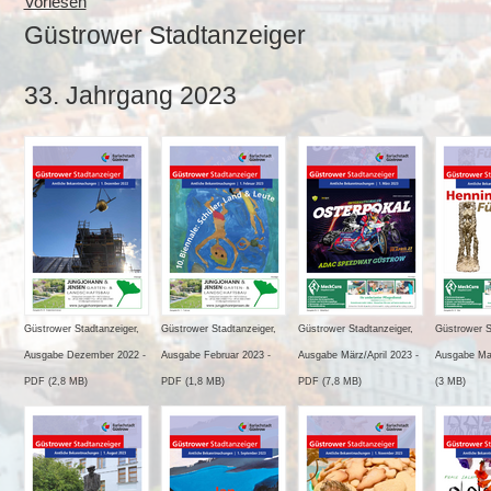
Vorlesen
Güstrower Stadtanzeiger
33. Jahrgang 2023
Güstrower Stadtanzeiger,
Güstrower Stadtanzeiger,
Güstrower Stadtanzeiger,
Güstrower S
Ausgabe Dezember 2022 -
Ausgabe Februar 2023 -
Ausgabe März/April 2023 -
Ausgabe Ma
PDF (2,8 MB)
PDF (1,8 MB)
PDF (7,8 MB)
(3 MB)