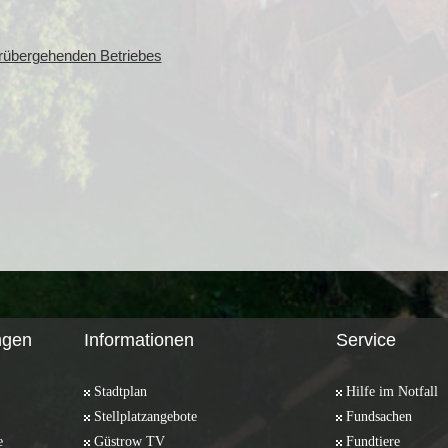
rübergehenden Betriebes
ngen
Informationen
Service
Stadtplan
Hilfe im Notfall
Stellplatzangebote
Fundsachen
e
Güstrow TV
Fundtiere