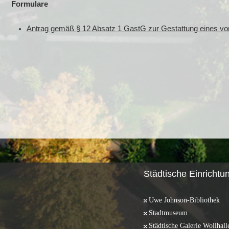
Formulare
Antrag gemäß § 12 Absatz 1 GastG zur Gestattung eines vo
Städtische Einrichtu
Uwe Johnson-Bibliothek
Stadtmuseum
Städtische Galerie Wollhall