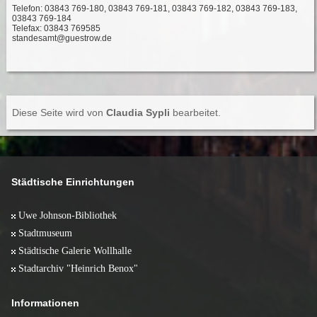
Telefon: 03843 769-180, 03843 769-181, 03843 769-182, 03843 769-183,
03843 769-184
Telefax: 03843 769585
standesamt@guestrow.de
Diese Seite wird von
Claudia Sypli
bearbeitet.
Städtische Einrichtungen
Uwe Johnson-Bibliothek
Stadtmuseum
Städtische Galerie Wollhalle
Stadtarchiv "Heinrich Benox"
Informationen