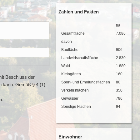
Zahlen und Fakten
ha
Gesamtfläche
7.086
davon
Baufläche
906
Landwirtschaftsfläche
2.830
Wald
1.880
Kleingärten
160
mit Beschluss der
Sport- und Erholungsflächen
80
en kann. Gemäß § 4 (1)
Verkehrsflächen
350
Gewässer
786
n.
Sonstige Flächen
94
Einwohner