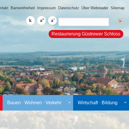
ntakt
Barrierefreiheit
Impressum
Datenschutz
Über Webreader
Sitemap
Restaurierung Güstrower Schloss
Bauen · Wohnen · Verkehr
Wirtschaft · Bildung