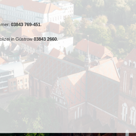
mmer:
03843 769-451
.
lizei in Güstrow
03843 2660
.