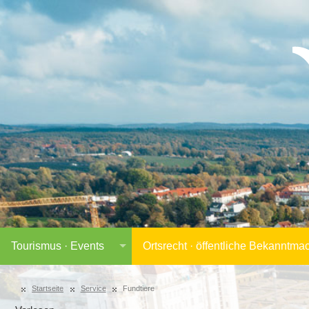
Tourismus · Events
Ortsrecht · öffentliche Bekanntm
Startseite
Service
Fundtiere