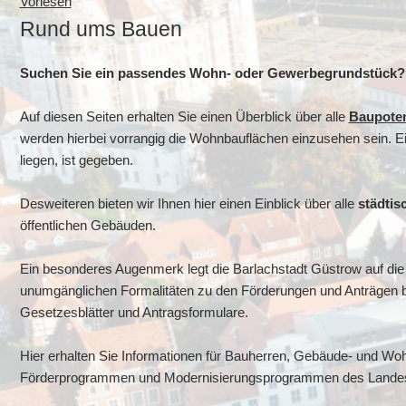
Vorlesen
Rund ums Bauen
Suchen Sie ein passendes Wohn- oder Gewerbegrundstück?
Auf diesen Seiten erhalten Sie einen Überblick über alle
Baupoten
werden hierbei vorrangig die Wohnbauflächen einzusehen sein. E
liegen, ist gegeben.
Desweiteren bieten wir Ihnen hier einen Einblick über alle
städtis
öffentlichen Gebäuden.
Ein besonderes Augenmerk legt die Barlachstadt Güstrow auf di
unumgänglichen Formalitäten zu den Förderungen und Anträgen beh
Gesetzesblätter und Antragsformulare.
Hier erhalten Sie Informationen für Bauherren, Gebäude- und W
Förderprogrammen und Modernisierungsprogrammen des Landes z