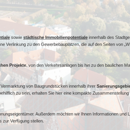
tiale
sowie
städtische Immobilienpotentiale
innerhalb des Stadtge
ine Verlinkung zu den Gewerbebauplätzen, die auf den Seiten von „Wi
chen Projekte
, von den Verkehrsanlagen bis hin zu den baulichen 
e Vermarktung von Baugrundstücken innerhalb ihrer
Sanierungsgebi
ilflich zu sein, erhalten Sie hier eine kompakte Zusammenstellung al
ohnungseigentümer. Außerdem möchten wir Ihnen Informationen und L
ur Verfügung stellen.