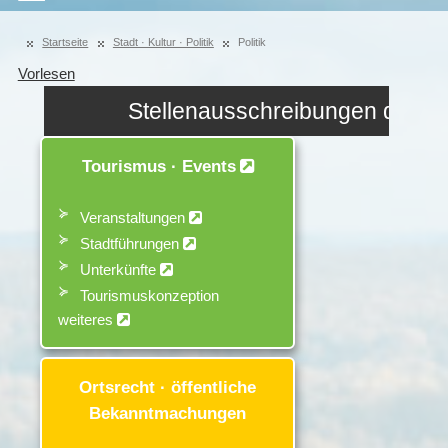
Startseite
Stadt · Kultur · Politik
Politik
Vorlesen
Stellenausschreibungen der
Barlachstadt Güstrow ...
Tourismus · Events
Veranstaltungen
Stadtführungen
Unterkünfte
Tourismuskonzeption
weiteres
Ortsrecht · öffentliche
Bekanntmachungen