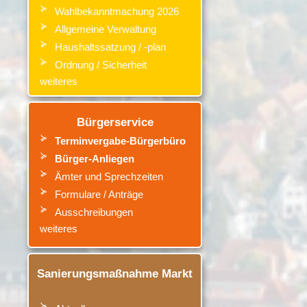
Wahlbekanntmachung 2026
Allgemeine Verwaltung
Haushaltssatzung / -plan
Ordnung / Sicherheit
weiteres
Bürgerservice
Terminvergabe-Bürgerbüro
Bürger-Anliegen
Ämter
und
Sprechzeiten
Formulare / Anträge
Ausschreibungen
weiteres
Sanierungsmaßnahme Markt