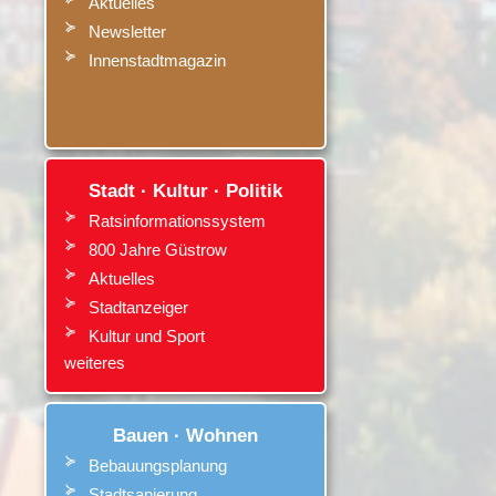
Aktuelles
Newsletter
Innenstadtmagazin
Stadt · Kultur · Politik
Ratsinformationssystem
800 Jahre Güstrow
Aktuelles
Stadtanzeiger
Kultur
und
Sport
weiteres
Bauen · Wohnen
Bebauungsplanung
Stadtsanierung