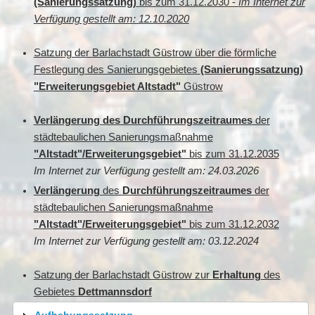
(Sanierungssatzung)
bis zum 31.12.2030 -
Im Internet zur
Verfügung gestellt am: 12.10.2020
Satzung der Barlachstadt Güstrow über die förmliche
Festlegung des Sanierungsgebietes
(Sanierungssatzung)
"Erweiterungsgebiet Altstadt"
Güstrow
Verlängerung des Durchführungszeitraumes
der
städtebaulichen Sanierungsmaßnahme
"Altstadt"/Erweiterungsgebiet"
bis zum 31.12.2035
Im Internet zur Verfügung gestellt am: 24.03.2026
Verlängerung
des
Durchführungszeitraumes
der
städtebaulichen Sanierungsmaßnahme
"Altstadt"/Erweiterungsgebiet"
bis zum 31.12.2032
Im Internet zur Verfügung gestellt am: 03.12.2024
Satzung der Barlachstadt Güstrow zur
Erhaltung
des
Gebietes
Dettmannsdorf
Aufhebungssatzung