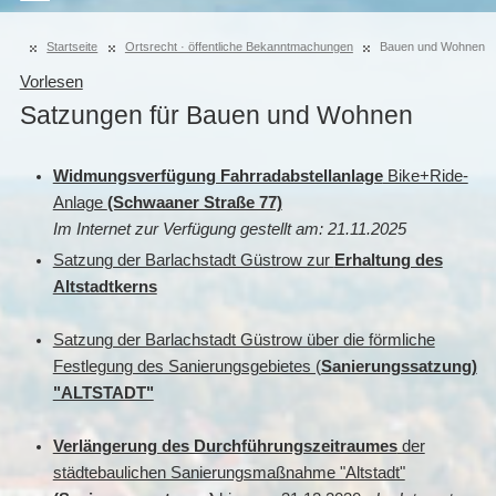
Startseite
Ortsrecht · öffentliche Bekanntmachungen
Bauen und Wohnen
Vorlesen
Satzungen für Bauen und Wohnen
Widmungsverfügung Fahrradabstellanlage
Bike+Ride-
Anlage
(Schwaaner Straße 77)
Im Internet zur Verfügung gestellt am: 21.11.2025
Satzung der Barlachstadt Güstrow zur
Erhaltung des
Altstadtkerns
Satzung der Barlachstadt Güstrow über die förmliche
Festlegung des Sanierungsgebietes (
Sanierungssatzung)
"ALTSTADT"
Verlängerung des Durchführungszeitraumes
der
städtebaulichen Sanierungsmaßnahme "Altstadt"