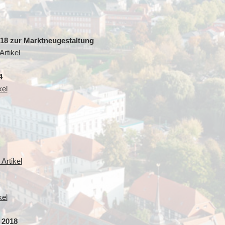
018 zur Marktneugestaltung
rtikel
4
kel
Artikel
kel
 2018