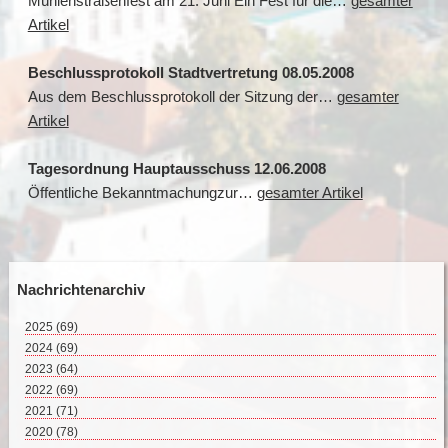
Mühlenstraßenfest am 21. Juni Ein Fest für die…
gesamter
Artikel
Beschlussprotokoll Stadtvertretung 08.05.2008
Aus dem Beschlussprotokoll der Sitzung der…
gesamter
Artikel
Tagesordnung Hauptausschuss 12.06.2008
Öffentliche Bekanntmachungzur…
gesamter Artikel
Nachrichtenarchiv
2025
(69)
August 2025 (2)
2024
(69)
Juli 2025 (9)
Dezember 2024 (2)
2023
(64)
Juni 2025 (8)
November 2024 (11)
Dezember 2023 (2)
2022
(69)
Mai 2025 (17)
Oktober 2024 (7)
November 2023 (8)
Dezember 2022 (8)
2021
(71)
April 2025 (15)
September 2024 (4)
Oktober 2023 (4)
November 2022 (4)
Dezember 2021 (8)
2020
(78)
März 2025 (12)
August 2024 (4)
September 2023 (4)
Oktober 2022 (10)
November 2021 (7)