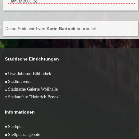
Januar 2008 (5)
Diese Seite wird von
Karin Bartock
bearbeitet.
Städtische Einrichtungen
Uwe Johnson-Bibliothek
Stadtmuseum
Städtische Galerie Wollhalle
Stadtarchiv "Heinrich Benox"
Informationen
Stadtplan
Stellplatzangebote