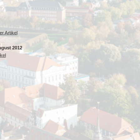
r Artikel
ugust 2012
kel