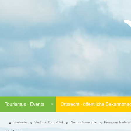
Tourismus · Events
Ortsrecht · öffentliche Bekanntm
Startseite
Stadt · Kultur · Politik
Nachrichtenarchiv
Pressearchivdetail