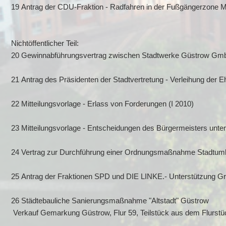
19 Antrag der CDU-Fraktion - Radfahren in der Fußgängerzone Ma
Nichtöffentlicher Teil:
20 Gewinnabführungsvertrag zwischen Stadtwerke Güstrow GmbH
21 Antrag des Präsidenten der Stadtvertretung - Verleihung der E
22 Mitteilungsvorlage - Erlass von Forderungen (I 2010)
23 Mitteilungsvorlage - Entscheidungen des Bürgermeisters unte
24 Vertrag zur Durchführung einer Ordnungsmaßnahme Stadtumb
25 Antrag der Fraktionen SPD und DIE LINKE.- Unterstützung G
26 Städtebauliche Sanierungsmaßnahme "Altstadt" Güstrow
Verkauf Gemarkung Güstrow, Flur 59, Teilstück aus dem Flurstüc