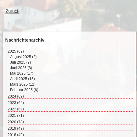
Zurück
Nachrichtenarchiv
2025
(69)
August 2025 (2)
Juli 2025 (9)
Juni 2025 (8)
Mai 2025 (17)
April 2025 (15)
März 2025 (12)
Februar 2025 (6)
2024
(69)
Dezember 2024 (2)
2023
(64)
November 2024 (11)
Dezember 2023 (2)
2022
(69)
Oktober 2024 (7)
November 2023 (8)
Dezember 2022 (8)
2021
(71)
September 2024 (4)
Oktober 2023 (4)
November 2022 (4)
Dezember 2021 (8)
2020
(78)
August 2024 (4)
September 2023 (4)
Oktober 2022 (10)
November 2021 (7)
Dezember 2020 (7)
2019
(49)
Juli 2024 (4)
August 2023 (6)
September 2022 (5)
Oktober 2021 (5)
November 2020 (9)
Dezember 2019 (5)
2018
Juni 2024 (5)
(49)
Juli 2023 (5)
August 2022 (7)