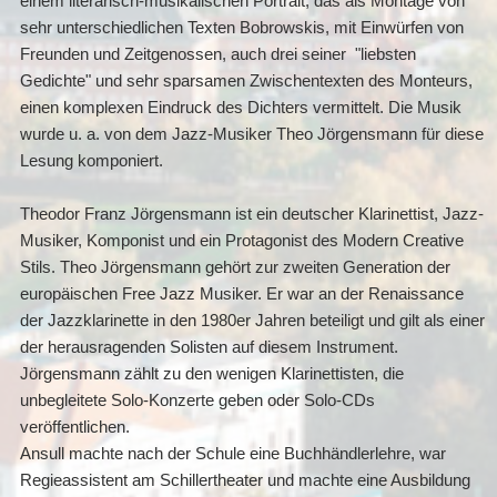
einem literarisch-musikalischen Portrait, das als Montage von
sehr unterschiedlichen Texten Bobrowskis, mit Einwürfen von
Freunden und Zeitgenossen, auch drei seiner "liebsten
Gedichte" und sehr sparsamen Zwischentexten des Monteurs,
einen komplexen Eindruck des Dichters vermittelt. Die Musik
wurde u. a. von dem Jazz-Musiker Theo Jörgensmann für diese
Lesung komponiert.
Theodor Franz Jörgensmann ist ein deutscher Klarinettist, Jazz-
Musiker, Komponist und ein Protagonist des Modern Creative
Stils. Theo Jörgensmann gehört zur zweiten Generation der
europäischen Free Jazz Musiker. Er war an der Renaissance
der Jazzklarinette in den 1980er Jahren beteiligt und gilt als einer
der herausragenden Solisten auf diesem Instrument.
Jörgensmann zählt zu den wenigen Klarinettisten, die
unbegleitete Solo-Konzerte geben oder Solo-CDs
veröffentlichen.
Ansull machte nach der Schule eine Buchhändlerlehre, war
Regieassistent am Schillertheater und machte eine Ausbildung