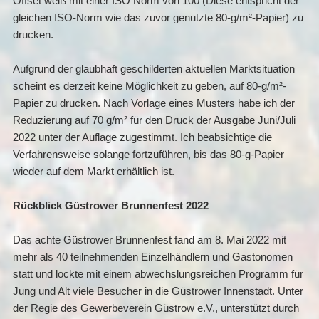
Offset weiß mit einer ISO Norm von 100 (Diese entspricht der
gleichen ISO-Norm wie das zuvor genutzte 80-g/m²-Papier) zu
drucken.
Aufgrund der glaubhaft geschilderten aktuellen Marktsituation
scheint es derzeit keine Möglichkeit zu geben, auf 80-g/m²-
Papier zu drucken. Nach Vorlage eines Musters habe ich der
Reduzierung auf 70 g/m² für den Druck der Ausgabe Juni/Juli
2022 unter der Auflage zugestimmt. Ich beabsichtige die
Verfahrensweise solange fortzuführen, bis das 80-g-Papier
wieder auf dem Markt erhältlich ist.
Rückblick Güstrower Brunnenfest 2022
Das achte Güstrower Brunnenfest fand am 8. Mai 2022 mit
mehr als 40 teilnehmenden Einzelhändlern und Gastonomen
statt und lockte mit einem abwechslungsreichen Programm für
Jung und Alt viele Besucher in die Güstrower Innenstadt. Unter
der Regie des Gewerbeverein Güstrow e.V., unterstützt durch