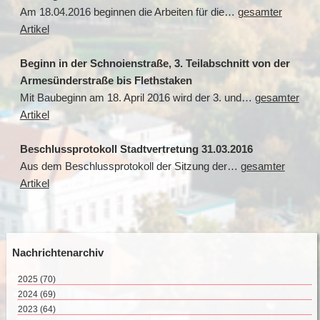
Am 18.04.2016 beginnen die Arbeiten für die…
gesamter
Artikel
Beginn in der Schnoienstraße, 3. Teilabschnitt von der
Armesünderstraße bis Flethstaken
Mit Baubeginn am 18. April 2016 wird der 3. und…
gesamter
Artikel
Beschlussprotokoll Stadtvertretung 31.03.2016
Aus dem Beschlussprotokoll der Sitzung der…
gesamter
Artikel
Nachrichtenarchiv
2025
(70)
August 2025 (3)
2024
(69)
Juli 2025 (9)
Dezember 2024 (2)
2023
(64)
Juni 2025 (8)