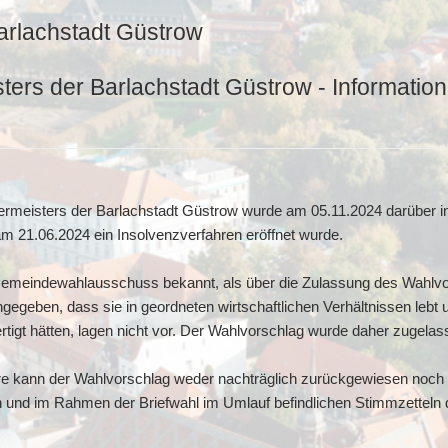
arlachstadt Güstrow
ers der Barlachstadt Güstrow - Information
rmeisters der Barlachstadt Güstrow wurde am 05.11.2024 darüber in
m 21.06.2024 ein Insolvenzverfahren eröffnet wurde.
emeindewahlausschuss bekannt, als über die Zulassung des Wahlvo
egeben, dass sie in geordneten wirtschaftlichen Verhältnissen lebt 
ertigt hätten, lagen nicht vor. Der Wahlvorschlag wurde daher zugelas
re kann der Wahlvorschlag weder nachträglich zurückgewiesen noch f
en und im Rahmen der Briefwahl im Umlauf befindlichen Stimmzetteln