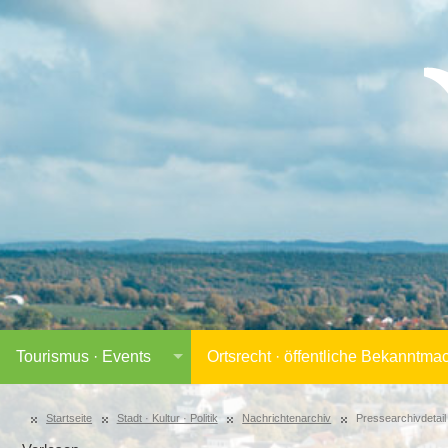
Tourismus · Events
Ortsrecht · öffentliche Bekanntm
Startseite
Stadt · Kultur · Politik
Nachrichtenarchiv
Pressearchivdetail