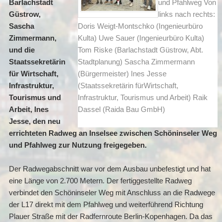
Barlachstadt
und Pfahlweg Von
Güstrow,
links nach rechts:
Sascha
Doris Weigt-Montschko (Ingenieurbüro
Zimmermann,
Kulta) Uwe Sauer (Ingenieurbüro Kulta)
und die
Tom Riske (Barlachstadt Güstrow, Abt.
Staatssekretärin
Stadtplanung) Sascha Zimmermann
für Wirtschaft,
(Bürgermeister) Ines Jesse
Infrastruktur,
(Staatssekretärin fürWirtschaft,
Tourismus und
Infrastruktur, Tourismus und Arbeit) Raik
Arbeit, Ines
Dassel (Raida Bau GmbH)
Jesse, den neu
errichteten Radweg an Inselsee zwischen Schöninseler Weg
und Pfahlweg zur Nutzung freigegeben.
Der Radwegabschnitt war vor dem Ausbau unbefestigt und hat
eine Länge von 2.700 Metern. Der fertiggestellte Radweg
verbindet den Schöninseler Weg mit Anschluss an die Radwege
der L17 direkt mit dem Pfahlweg und weiterführend Richtung
Plauer Straße mit der Radfernroute Berlin-Kopenhagen. Da das