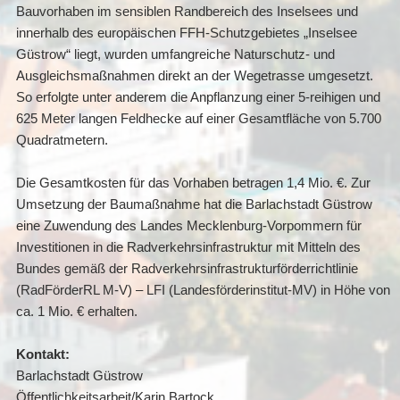
Bauvorhaben im sensiblen Randbereich des Inselsees und
innerhalb des europäischen FFH-Schutzgebietes „Inselsee
Güstrow“ liegt, wurden umfangreiche Naturschutz- und
Ausgleichsmaßnahmen direkt an der Wegetrasse umgesetzt.
So erfolgte unter anderem die Anpflanzung einer 5-reihigen und
625 Meter langen Feldhecke auf einer Gesamtfläche von 5.700
Quadratmetern.
Die Gesamtkosten für das Vorhaben betragen 1,4 Mio. €. Zur
Umsetzung der Baumaßnahme hat die Barlachstadt Güstrow
eine Zuwendung des Landes Mecklenburg-Vorpommern für
Investitionen in die Radverkehrsinfrastruktur mit Mitteln des
Bundes gemäß der Radverkehrsinfrastrukturförderrichtlinie
(RadFörderRL M-V) – LFI (Landesförderinstitut-MV) in Höhe von
ca. 1 Mio. € erhalten.
Kontakt:
Barlachstadt Güstrow
Öffentlichkeitsarbeit/Karin Bartock