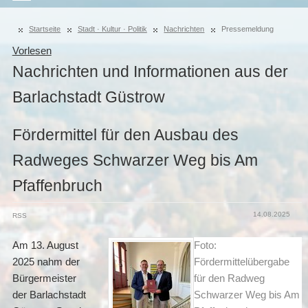
Startseite
Stadt · Kultur · Politik
Nachrichten
Pressemeldung
Vorlesen
Nachrichten und Informationen aus der
Barlachstadt Güstrow
Fördermittel für den Ausbau des
Radweges Schwarzer Weg bis Am
Pfaffenbruch
14.08.2025
RSS
Am 13. August
Foto:
2025 nahm der
Fördermittelübergabe
Bürgermeister
für den Radweg
der Barlachstadt
Schwarzer Weg bis Am