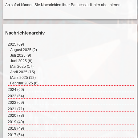
Ab sofort können Sie Nachrichten Ihrer Barlachstadt
hier abonnieren
.
Nachrichtenarchiv
2025
(69)
August 2025 (2)
Juli 2025 (9)
Juni 2025 (8)
Mai 2025 (17)
April 2025 (15)
März 2025 (12)
Februar 2025 (6)
2024
(69)
Dezember 2024 (2)
2023
(64)
November 2024 (11)
Dezember 2023 (2)
2022
(69)
Oktober 2024 (7)
November 2023 (8)
Dezember 2022 (8)
2021
(71)
September 2024 (4)
Oktober 2023 (4)
November 2022 (4)
Dezember 2021 (8)
2020
(78)
August 2024 (4)
September 2023 (4)
Oktober 2022 (10)
November 2021 (7)
Dezember 2020 (7)
2019
(49)
Juli 2024 (4)
August 2023 (6)
September 2022 (5)
Oktober 2021 (5)
November 2020 (9)
Dezember 2019 (5)
2018
Juni 2024 (5)
(49)
Juli 2023 (5)
August 2022 (7)
September 2021 (6)
Oktober 2020 (6)
November 2019 (3)
Mai 2024 (10)
Dezember 2018 (3)
2017
Juni 2023 (1)
(64)
Juli 2022 (1)
August 2021 (2)
September 2020 (7)