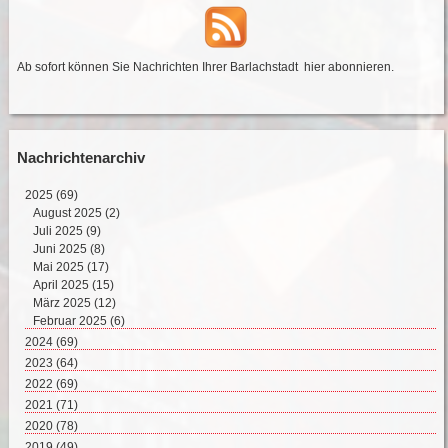
Ab sofort können Sie Nachrichten Ihrer Barlachstadt
hier abonnieren
.
Nachrichtenarchiv
2025
(69)
August 2025 (2)
Juli 2025 (9)
Juni 2025 (8)
Mai 2025 (17)
April 2025 (15)
März 2025 (12)
Februar 2025 (6)
2024
(69)
Dezember 2024 (2)
2023
(64)
November 2024 (11)
Dezember 2023 (2)
2022
(69)
Oktober 2024 (7)
November 2023 (8)
Dezember 2022 (8)
2021
(71)
September 2024 (4)
Oktober 2023 (4)
November 2022 (4)
Dezember 2021 (8)
2020
(78)
August 2024 (4)
September 2023 (4)
Oktober 2022 (10)
November 2021 (7)
Dezember 2020 (7)
2019
(49)